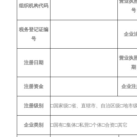
营业执
组织机构代码
号
税务登记证编
企业
号
营业执
注册日期
期
注册资金
企业注
注册级别
□国家级□省、直辖市、自治区级□地市
企业类别
□国有□集体□私营□个体□合资□其它