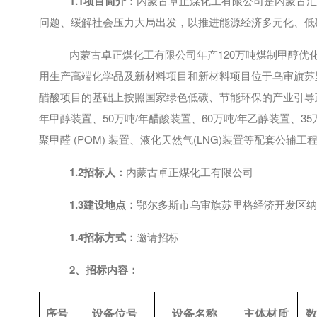
1.1项目简介：
内蒙古卓正煤化工有限公司是内蒙古汇
问题、缓解社会压力大局出发，以推进能源经济多元化、低
内蒙古卓正煤化工有限公司年产
120万吨煤制甲醇优
用生产高端化学品及新材料项目和新材料项目位于乌审旗苏里
醋酸项目的基础上按照国家绿色低碳、节能环保的产业引导政策
年甲醇装置、50万吨/年醋酸装置、60万吨/年乙醇装置、35万
聚甲醛 (POM) 装置、液化天然气(LNG)装置等配套公辅工
1.2招标人：
内蒙古卓正煤化工有限公司
1.3建设地点：
鄂尔多斯市乌审旗苏里格经济开发区纳
1.4招标方式：
邀请招标
2、招标内容：
序号
设备位号
设备名称
主体材质
数