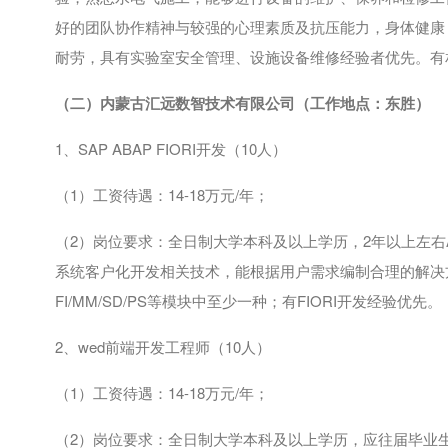
好的团队协作精神与较强的心理素质及抗压能力，身体健康
耐劳，‌具有实验室安全管理、设施设备维修经验者优先。
（二）内蒙古汇远数智技术有限公司（工作地点：东胜）
1、
SAP ABAP FIORI
开发（
10
人）
（
1
）工资待遇：
14-18
万元
/
年；
（
2
）岗位要求：全日制大学本科及以上学历，
2
年以上左右
系统客户化开发相关技术，能根据用户需求编制合理的解决
FI/MM/SD/PS
等模块中至少一种；有
FIORI
开发经验优先。
2、
wed
前端开发工程师（
10
人）
（
1
）工资待遇：
14-18
万元
/
年；
（
2
）岗位要求：全日制大学本科及以上学历，应往届毕业