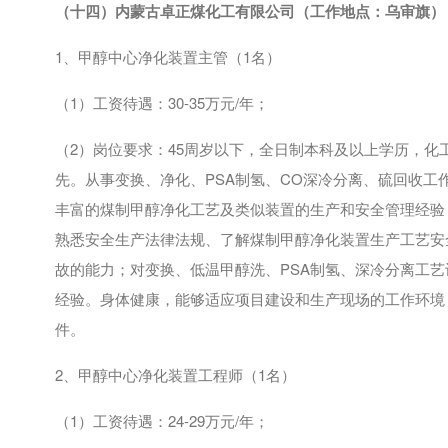
（十四）
内蒙古卓正煤化工有限公司
（工作地点：乌审旗）
1、甲醇中心净化装置主管（
1
名）
（
1
）工资待遇：
30-35
万元
/
年；
（
2
）岗位要求：
45
周岁以下，全日制本科及以上学历，化
先。从事变换、净化、
PSA
制氢、
CO
深冷分离、硫回收工
丰富的煤制甲醇净化工艺及类似装置的生产和安全管理经验
熟悉安全生产法律法规、了解煤制甲醇净化装置生产工艺安
故的能力；对变换、低温甲醇洗、
PSA
制氢、深冷分离工艺
经验。身体健康，能够适应项目建设和生产现场的工作环境
件。
2、甲醇中心净化装置工程师（
1
名）
（
1
）工资待遇：
24-29
万元
/
年；