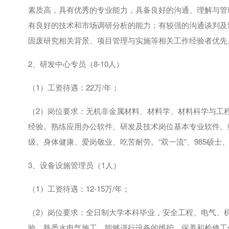
素质高，具有优秀的专业能力，具备良好的沟通、理解与管
有良好的技术和市场调研分析的能力；有较强的沟通谈判及
固废研究相关背景、项目管理与实施等相关工作经验者优先
2、研发中心专员（
8-10
人）
（
1
）工资待遇：
22
万
/
年；
（
2
）岗位要求：无机非金属材料、材料学、材料科学与工
经验。熟练应用办公软件、研发及技术岗位基本专业软件。
级。身体健康、爱岗敬业、吃苦耐劳。“双一流”、
985
硕士
3、设备设施管理员（
1
人）
（
1
）工资待遇：
12-15
万
/
年；
（
2
）岗位要求：全日制大学本科毕业，安全工程、电气、
验，熟悉水电气施工，能够进行设备的维护、保养和检修工