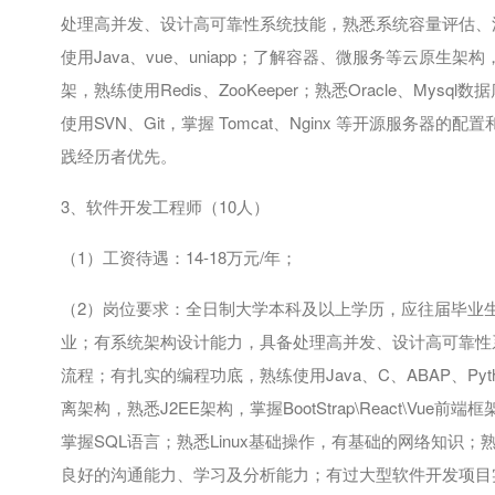
处理高并发、设计高可靠性系统技能，熟悉系统容量评估、
使用
Java
、
vue
、
uniapp
；了解容器、微服务等云原生架构
架，熟练使用
Redis
、
ZooKeeper
；熟悉
Oracle
、
Mysql
数据
使用
SVN
、
Git
，掌握
Tomcat
、
Nginx
等开源服务器的配置
践经历者优先。
3、软件开发工程师（
10
人）
（
1
）工资待遇：
14-18
万元
/
年；
（
2
）岗位要求：全日制大学本科及以上学历，应往届毕业
业；有系统架构设计能力，具备处理高并发、设计高可靠性
流程；有扎实的编程功底，熟练使用
Java
、
C
、
ABAP
、
Pyt
离架构，熟悉
J2EE
架构，掌握
BootStrap\React\Vue
前端框
掌握
SQL
语言；熟悉
Linux
基础操作，有基础的网络知识；
良好的沟通能力、学习及分析能力；有过大型软件开发项目