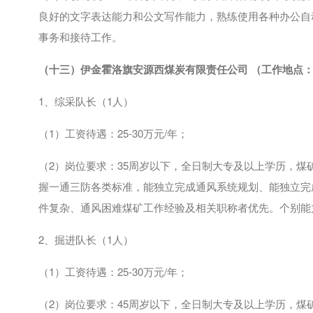
良好的文字表达能力和公文写作能力，熟练使用各种办公自
事务和接待工作。
（十三）
伊金霍洛旗安源西煤炭有限责任公司
（工作地点：
1、综采队长（
1
人）
（
1
）工资待遇：
25-30
万元
/
年；
（
2
）岗位要求：
35
周岁以下，全日制大专及以上学历，煤
握一通三防各类标准，能独立完成通风系统规划、能独立完
件复杂、通风困难煤矿工作经验及相关职称者优先。个别能
2、掘进队长（
1
人）
（
1
）工资待遇：
25-30
万元
/
年；
（
2
）岗位要求：45周岁以下，全日制大专及以上学历，煤