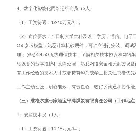
4、数字化智能化网络运维专员（
2
人）
（
1
）工资待遇：
12-16
万元
/
年；
（
2
）岗位要求：全日制大学本科及以上学历；通信、电子工
OSI
参考模型；熟悉计算机软硬件，可独立进行安装、调试
理； 熟悉
4G 5G
无线通信技术，了解相关技术协议和网络架
络设备的基本维护和故障处理；熟悉网络安全相关配套设备
有工作经验的技术人才或者持有华为或华三相关证书者优先
工作主动性强，耐心细致，有责任心，较好的沟通和协作能
（三）准格尔旗弓家塔宝平湾煤炭有限责任公司（工作地点
1、安监技术员（
1
人）
（
1
）工资待遇：
14-18
万元
/
年；