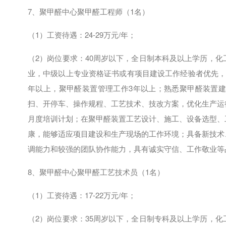
7、聚甲醛中心聚甲醛工程师（
1
名）
（
1
）工资待遇：
24-29
万元
/
年；
（
2
）岗位要求：
40
周岁以下，全日制本科及以上学历，化
业，中级以上专业资格证书或有项目建设工作经验者优先
年以上，聚甲醛装置管理工作
3
年以上；熟悉聚甲醛装置建
扫、开停车、操作规程、工艺技术、技改方案，优化生产运
月度培训计划；在聚甲醛装置工艺设计、施工、设备选型、
康，能够适应项目建设和生产现场的工作环境；具备新技术
调能力和较强的团队协作能力，具有诚实守信、工作敬业等
8、聚甲醛中心聚甲醛工艺技术员（
1
名）
（
1
）工资待遇：
17-22
万元
/
年；
（
2
）岗位要求：
35
周岁以下，全日制专科及以上学历，化