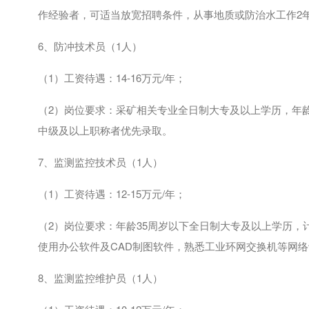
作经验者，可适当放宽招聘条件，从事地质或防治水工作
2
6、防冲技术员（
1
人）
（
1
）工资待遇：
14-16
万元
/
年；
（
2
）岗位要求：采矿相关专业全日制大专及以上学历，年
中级及以上职称者优先录取。
7、监测监控技术员（
1
人）
（
1
）工资待遇：
12-15
万元
/
年；
（
2
）岗位要求：年龄
35
周岁以下全日制大专及以上学历，
使用办公软件及
CAD
制图软件，熟悉工业环网交换机等网络
8、监测监控维护员（
1
人）