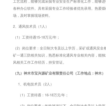
工艺流程，能够完成采掘专业安全生产标准化工作，能够进
各种办公软件。具有采掘专业工作经验者优先录用。热爱煤
场，及时掌握现场资料。
2、通风技术员（
1
人）
（
1
）工资待遇
15-18
万元
/
年；
（
2
）岗位要求：全日制大专及以上学历，采矿或通风安全
矿一通三防相关知识，熟悉标准化通风专业相关内容，能独
风相关工作工作经历，持安管证。
（九）神木市宝兴源矿业有限责任公司（工作地点：神木）
1、机电技术员（
2
人）
（
1
）工资待遇：
16-18
万元
/
年；
（
2
）岗位要求：年龄
35
岁以下，全日制大专及以上学历