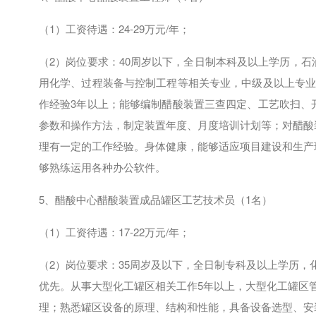
（
1
）工资待遇：
24-29
万元
/
年；
（
2
）岗位要求：
40
周岁以下，全日制本科及以上学历，石
用化学、过程装备与控制工程等相关专业，中级及以上专
作经验
3
年以上；能够编制醋酸装置三查四定、工艺吹扫、
参数和操作方法，制定装置年度、月度培训计划等；对醋酸
理有一定的工作经验。身体健康，能够适应项目建设和生产
够熟练运用各种办公软件。
5、醋酸中心醋酸装置成品罐区工艺技术员（
1
名）
（
1
）工资待遇：
17-22
万元
/
年；
（
2
）岗位要求：
35
周岁及以下，全日制专科及以上学历，
优先。从事大型化工罐区相关工作
5
年以上，大型化工罐区
理；熟悉罐区设备的原理、结构和性能，具备设备选型、安