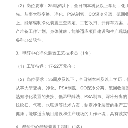
（
2
）岗位要求：
35
周岁以下，全日制本科及以上学历，化
先。从事大型变换、净化、
PSA
制氢、
CO
深冷分离、硫回
上。能够编制净化装置三查四定、工艺吹扫、开停车方案、
产准备工作计划。身体健康，能够适应项目建设和生产现场
各种办公软件。
3、甲醇中心净化装置工艺技术员（
1
名）
（
1
）工资待遇：
17-22
万元
/
年；
（
2
）岗位要求：
35
周岁及以下，全日制本科及以上学历，
从事大型变换、净化、
PSA
制氢、
CO
深冷分离、硫回收装
熟知净化装置的变换、低温甲醇洗、
PSA
制氢、深冷分离的
统吹扫、气密、水联运等技术方案，制定净化装置的生产工
健康，能够适应项目建设和生产现场的工作环境，具有诚实
4、醋酸中心醋酸装置工程师（
1
名）