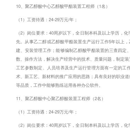
10、聚乙醇酸中心乙醇酸甲酯装置工程师（
1
名）
（
1
）工资待遇：
24-29
万元
/
年；
（
2
）岗位要求：
40
周岁以下，全日制本科及以上学历，化
先。从事乙二醇或乙醇酸甲酯装置生产运行工作
5
年以上，
建、安装管理工作；能够编制乙醇酸甲酯装置的三查四定
数、操作方法，解决生产经营中的技术、质量问题，制定装
工艺参数制定、人员培养及生产运行管理方面有一定的工
术、新工艺、新材料的推广应用的思路；具有良好的职业道
等品质，工作中能够熟练运用各种办公软件。
11、聚乙醇酸中心聚乙醇酸装置工程师（
2
名）
（
1
）工资待遇：
24-29
万元
/
年；
（
2
）岗位要求：
40
周岁以下，全日制本科及以上学历，化