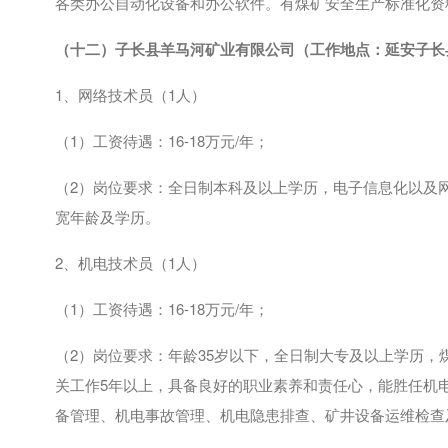
各类办公自动化设备和办公软件。有煤矿安全生产标准化资
（十二）
子长县羊马河矿业有限公司（工作地点：延安子长
1、网络技术员（
1
人）
（
1
）工资待遇：
16-18
万元
/
年；
（
2
）岗位要求：全日制本科及以上学历，电子信息化以及
宽年龄及学历。
2、机电技术员（
1
人）
（
1
）工资待遇：
16-18
万元
/
年；
（
2
）岗位要求：年龄
35
岁以下，全日制大专及以上学历，
关工作
5
年以上，具备良好的职业素养和责任心，能胜任机
备管理、机电事故管理、机电隐患排查、矿井设备运维检查