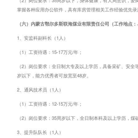
（
2
）岗位要求：
35
周岁以下，身体健康，有大局意识，爱
掌握各种应用办公软件，具有库房管理相关工作经验优先录
（六）
内蒙古鄂尔多斯联海煤业
有限责任公司（工作地点：
1、安监科副科长（
1
人）
（
1
）工资待遇：
15-17
万元
/
年；
（
2
）岗位要求：全日制大专及以上学历，具备采矿、安全
岁以下，能力优秀者可放宽至
48
岁。
2、通风技术员（
1
人）
（
1
）工资待遇：
12-15
万元
/
年；
（
2
）岗位要求：
35
周岁以下，全日制本科及以上学历，煤
3、提升队队长（
1
人）