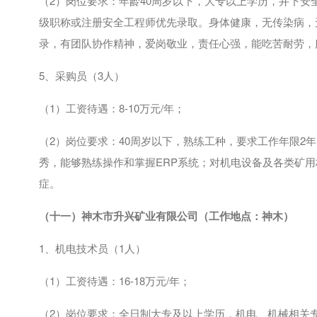
（
2
）岗位要求：年龄
40
周岁以下，大专以上学历，井下安
级职称或注册安全工程师优先录取。身体健康，无传染病，
录，有团队协作精神，爱岗敬业，责任心强，能吃苦耐劳，
5、采购员（
3
人）
（
1
）工资待遇：
8-10
万元
/
年；
（
2
）岗位要求：
40
周岁以下，熟练工种，要求工作年限
2
年
秀，能够熟练操作和掌握
ERP
系统；对机电设备及各类矿用
症。
（十一）神木市升兴矿业
有限公司
（工作地点：神木）
1、机电技术员（
1
人）
（
1
）工资待遇：
16-18
万元
/
年；
（
2
）岗位要求：全日制大专及以上学历，机电、机械相关