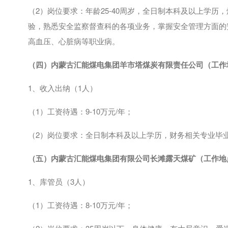
（
2
）岗位要求：年龄
25-40
周岁，全日制本科及以上学历，
验，熟悉安全监察督查科的各项业务，掌握安全管理方面的
高血压、心脏病等职业病。
（四）内蒙古汇能煤电集团羊市塔煤炭有限责任公司（工作
1、收入出纳（
1
人）
（
1
）工资待遇：
9-10
万元
/
年；
（
2
）岗位要求：全日制本科及以上学历，财务相关专业毕
（五）内蒙古汇能煤电集团有限公司长滩露天煤矿（工作地
1、库管员（
3
人）
（
1
）工资待遇：
8-10
万元
/
年；